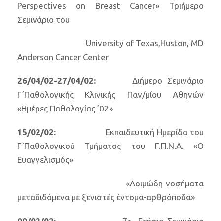
Perspectives on Breast Cancer» Τριήμερο
Σεμινάριο του
University of Texas,Huston, MD
Anderson Cancer Center
26/04/02-27/04/02:
Διήμερο Σεμινάριο
Γ΄Παθολογικής Κλινικής Παν/μίου Αθηνών
«Ημέρες Παθολογίας ’02»
15/02/02:
Εκπαιδευτική Ημερίδα του
Γ΄Παθολογικού Τμήματος του Γ.Π.Ν.Α. «Ο
Ευαγγελισμός»
«Λοιμώδη νοσήματα
μεταδιδόμενα με ξενιστές έντομα-αρθρόποδα»
09/02/02:
7
Ετήσιο Σεμινάριο